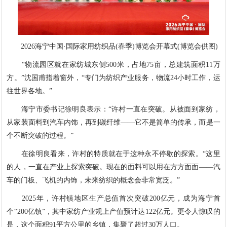
2026海宁中国·国际家用纺织品(春季)博览会开幕式(博览会供图)
“物流园区就在家纺城东侧500米，占地75亩，总建筑面积11万
方。”沈国甫指着窗外，“专门为纺织产业服务，物流24小时工作，运
往世界各地。”
海宁市委书记徐明良表示：“许村一直在突破。从被面到家纺，
从家装面料到汽车内饰，再到碳纤维——它不是简单的传承，而是一
个不断突破的过程。”
在徐明良看来，许村的特质就在于这种永不停歇的探索。“这里
的人，一直在产业上探索突破。现在的面料可以用在方方面面——汽
车的门板、飞机的内饰，未来纺织的概念会非常宽泛。”
2025年，许村镇地区生产总值首次突破200亿元，成为海宁首
个“200亿镇”，其中家纺产业规上产值预计达122亿元。更令人惊叹的
是，这个面积91平方公里的乡镇，集聚了超过30万人口。