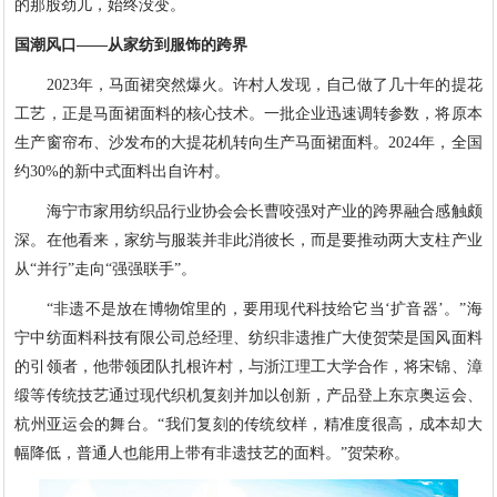
的那股劲儿，始终没变。
国潮风口——从家纺到服饰的跨界
2023年，马面裙突然爆火。许村人发现，自己做了几十年的提花
工艺，正是马面裙面料的核心技术。一批企业迅速调转参数，将原本
生产窗帘布、沙发布的大提花机转向生产马面裙面料。2024年，全国
约30%的新中式面料出自许村。
海宁市家用纺织品行业协会会长曹咬强对产业的跨界融合感触颇
深。在他看来，家纺与服装并非此消彼长，而是要推动两大支柱产业
从“并行”走向“强强联手”。
“非遗不是放在博物馆里的，要用现代科技给它当‘扩音器’。”海
宁中纺面料科技有限公司总经理、纺织非遗推广大使贺荣是国风面料
的引领者，他带领团队扎根许村，与浙江理工大学合作，将宋锦、漳
缎等传统技艺通过现代织机复刻并加以创新，产品登上东京奥运会、
杭州亚运会的舞台。“我们复刻的传统纹样，精准度很高，成本却大
幅降低，普通人也能用上带有非遗技艺的面料。”贺荣称。