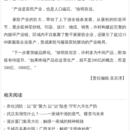
“产业是富民产业，也是人口磁石。”徐明良说。
家纺产业的壮大，带动了上下游全链条发展。从最初的织造环
节，逐步延伸至纱线、印染、设计、物流、销售，许村构建起完整的
内循环产业链。区域内不仅集聚了数千家家纺企业，还吸引了超过15
00家服装企业落户，形成家纺与服装双轮驱动的产业格局。
“下一步要突破品牌化。”徐明良坦言，许村多为中间产品，附加
值有待提升。“如果终端产品在这里生产，就不是200亿的概念，而是
500亿、1000亿。”
【责任编辑:吴京泽】
相关阅读
库伦消防：以“宣”聚力 以“治”除患 守牢六月生产防
武汉东湖凭什么？——一座城中湖的底气、蝶变与未来
漫步厦门集美大社，触摸一座城的精神根脉
千城百县看中国｜广西龙圩：解锁“文明奇妙夜”