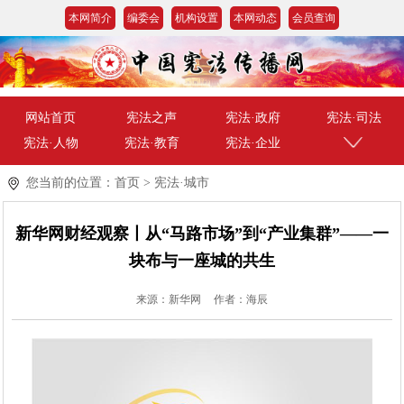
本网简介
编委会
机构设置
本网动态
会员查询
网站首页
宪法之声
宪法·政府
宪法·司法
宪法·人物
宪法·教育
宪法·企业
您当前的位置：
首页
>
宪法·城市
新华网财经观察丨从“马路市场”到“产业集群”——一
块布与一座城的共生
来源：新华网
作者：海辰