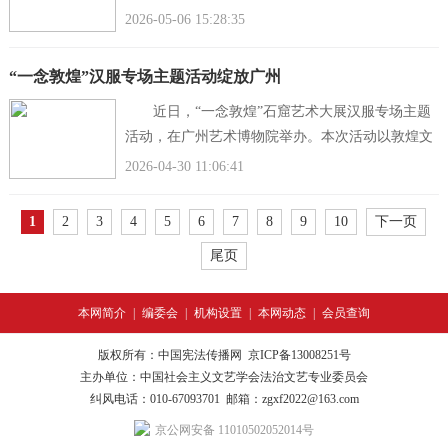
塞上&middot;湖城共欢歌”为主题的文化惠民演出在
2026-05-06 15:28:35
新晋地标银川城
“一念敦煌”汉服专场主题活动绽放广州
近日，“一念敦煌”石窟艺术大展汉服专场主题
活动，在广州艺术博物院举办。本次活动以敦煌文
化为魂，以汉服国风为韵，以沉浸式展演、互动巡
2026-04-30 11:06:41
游与深度观展为载
1
2
3
4
5
6
7
8
9
10
下一页
尾页
本网简介
|
编委会
|
机构设置
|
本网动态
|
会员查询
版权所有：中国宪法传播网
京ICP备13008251号
主办单位：中国社会主义文艺学会法治文艺专业委员会
纠风电话：010-67093701
邮箱：zgxf2022@163.com
京公网安备 11010502052014号