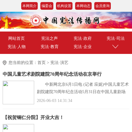
本网简介
编委会
机构设置
本网动态
会员查询
网站首页
宪法之声
宪法·政府
宪法·司法
宪法·人物
宪法·教育
宪法·企业
您当前的位置：
首页
>
宪法·演艺
中国儿童艺术剧院建院70周年纪念活动在京举行
中新网北京6月1日电 (记者 应妮)中国儿童艺术
剧院建院70周年纪念活动5月31日在中国儿童剧场
举行。
2026-06-03 14:31:34
中国儿童艺术剧院建院70周年纪念活动现场。
主办方供图 活动在
【祝贺铜仁分院】开业大吉！