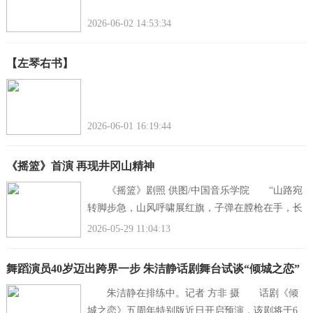
2026-06-02 14:53:34
【左琴右书】
2026-06-01 16:19:44
《摇篮》首演 再现井冈山精神
《摇篮》剧照 供图/中国音乐学院 “山路宛
转脚步急，山风呼啸展红旗，子弹在膛枪在手，长
途奔袭向胜利。”5月23日、24日，中国音乐学院、
2026-05-29 11:04:13
中共吉安市委宣传
舞蹈演员40岁迈出跨界一步 朱洁静话剧舞台试谈“倾城之恋”
朱洁静在排练中。记者 方非 摄 话剧《倾
城之恋》五周年特别版近日开启预演，该剧将于6