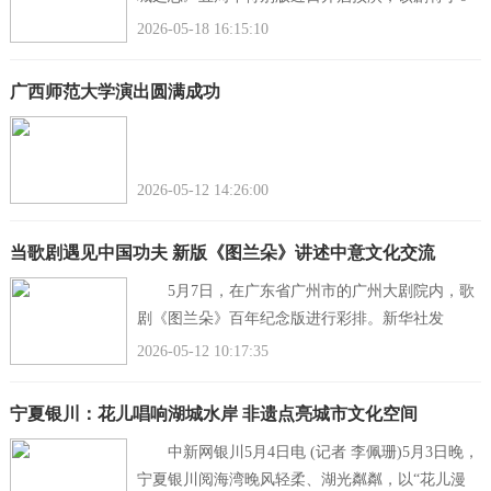
月12日至14日登台北京艺术中心。这轮演出最令人
2026-05-18 16:15:10
期待的，或许是一位新面孔的加入
广西师范大学演出圆满成功
2026-05-12 14:26:00
当歌剧遇见中国功夫 新版《图兰朵》讲述中意文化交流
5月7日，在广东省广州市的广州大剧院内，歌
剧《图兰朵》百年纪念版进行彩排。新华社发
新华社广州5月9日电(记者邓瑞璇)伴随着长达三分
2026-05-12 10:17:35
钟的中国传统鼓乐，舞台上，中
宁夏银川：花儿唱响湖城水岸 非遗点亮城市文化空间
中新网银川5月4日电 (记者 李佩珊)5月3日晚，
宁夏银川阅海湾晚风轻柔、湖光粼粼，以“花儿漫