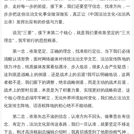
步、走好每一步的前提。接下来，我们还要坚守信念、找准方向，一
步步把这份法治文化事业做深做实，真正让《中国法治文化•法治风
云录》发挥出应有的价值与力量。
说完“三要”，接下来第二个核心，就是我们要依靠坚定的“三大
理念”，筑牢前行的思想根基。
第一念，依靠坚定、正确的理念，找准前行定位。当下我们必须
清醒认清形势，面对网络媒体对传统法治文学文艺、法治宣传阵地的
强力冲击，纸质媒体发展看似遇冷、步入低谷，很多人会产生疑惑：
这到底是战略上的倒退，还是战术上的后退?我可以明确地说，这两
者都不是。我们眼下的调整，绝非战略倒退，而是主动的战术后退，
战术上的暂时后退，本质是为了积蓄力量、实现更好的战略前进。这
个核心理念必须牢牢树立，无论外界环境如何变化，我们抢占法治文
化宣传主阵地、话语权阵地的初心绝不不能动摇。
第二念，依靠矢志不渝的信念，认准方向不回头。做事贵在有信
念、有定力，法治文化宣传这条路，我们一旦认准，就要坚定不移走
下去。刚才高洪根副总编辑介绍时，我真切感受到了他那份精气神，