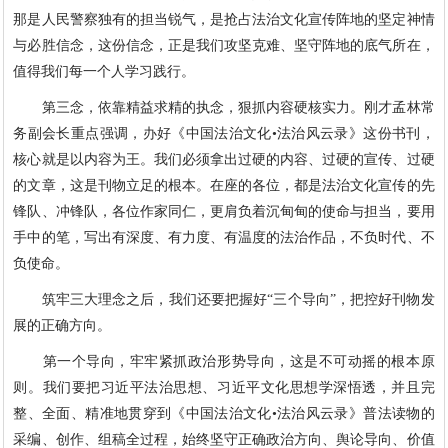
那是人民警察独有的担当锐气，是抢占法治文化宣传阵地的坚定神情
与必胜信念，这份信念，正是我们攻坚克难、坚守阵地的底气所在，
值得我们每一个人学习践行。
第三念，依靠精益求精的执念，狠抓内容硬核实力。刚才孟林常
务副会长重点强调，办好《中国法治文化•法治风云录》这份书刊，
核心就是以内容为王。我们必须拿出过硬的内容、过硬的宣传、过硬
的文章，这是刊物立足的根本。在座的各位，都是法治文化宣传的先
锋队、冲锋队，各位作家同仁，更肩负着沉甸甸的使命与担当，要用
手中的笔，写出有深度、有力度、有温度的法治作品，不负时代、不
负使命。
筑牢三大理念之后，我们还要把握好“三个导向”，把控好刊物发
展的正确方向。
第一个导向，牢牢紧抓政治形势导向，这是不可动摇的根本原
则。我们要把习近平法治思想、习近平文化思想学深悟透，并且完
整、全面、精准地贯穿到《中国法治文化•法治风云录》普法读物的
采编、创作、组稿全过程，始终坚守正确政治方向、舆论导向、价值