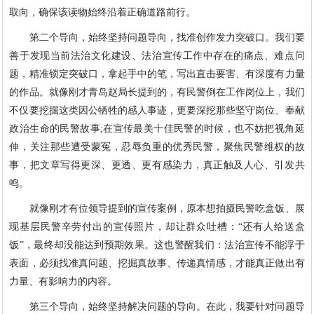
取向，确保该读物始终沿着正确道路前行。
第二个导向，始终坚持问题导向，找准创作发力突破口。我们要
善于发现当前法治文化建设、法治宣传工作中存在的痛点、难点问
题，精准锁定突破口，拿起手中的笔，写出直击要害、有深度有力量
的作品。就像刚才青岛赵局长提到的，有民警倒在工作岗位上，我们
不仅要挖掘这类因公牺牲的感人事迹，更要深挖那些坚守岗位、奉献
政治生命的民警故事;在宣传最美十佳民警的时候，也不妨把视角延
伸，关注那些遭受蒙冤，忍辱负重的优秀民警，聚焦民警维权的故
事，把文章写得更深、更透、更有感染力，真正触及人心、引发共
鸣。
就像刚才有位领导提到的宣传案例，原本想拍摄民警吃盒饭、展
现基层民警辛劳付出的宣传照片，却让群众吐槽：“还有人给送盒
饭”，最终却没能达到预期效果。这也警醒我们：法治宣传不能浮于
表面，必须找准真问题、挖掘真故事、传递真情感，才能真正做出有
力量、有影响力的内容。
第三个导向，始终坚持解决问题的导向。在此，我要针对问题导