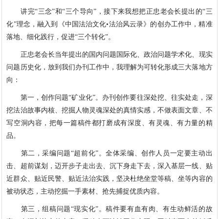
讲完“三念”和“三个导向”，接下来我想把正忠老会长提出的“三
化”理念，融入到《中国法治文化•法治风云录》的创办工作中，精准
落地、细化践行，促进“三个转化”。
正忠老会长当年提出的国内问题国际化、政治问题学术化、现实
问题历史化，放到我们办刊工作中，我理解为可转化形成三大落地方
向：
第一，创作问题“矿业化”。办刊创作要往深处挖、往实处走，深
挖法治故事内核、挖掘人物灵魂深处的真情实感，不做表面文章、不
写空洞内容，把每一篇稿件都打磨成有深度、有灵魂、有力量的精
品。
第二，采编问题“超前化”。全体采编、创作人员一定要主动出
击、超前谋划，迈开步子走出去、沉下身走下去，深入基层一线、贴
近群众、贴近民警、贴近法治实践，坚决杜绝坐堂等稿、坐等内容的
被动状态，主动挖掘一手素材、抢先捕捉优质内容。
第三，组稿问题“现实化”。稿件要有血有肉、有生动鲜活的故