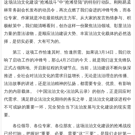
这场法治文化建设“抢滩战斗”中“抢滩登陆”的特别行动队。刚刚易孟
林常务副会长发布的动员令，再次点燃了我们奋进的冲锋号角，而各
位专家、作家就是冲在最前线的主力军。从大家的发言热情参与、积
极献策中，我们能清晰看到，创办这样一份聚焦法治领域、彰显法治
力量的普法读物，是顺应法治建设大势、丰富法治文化载体的必然选
择，是切实必要、大有可为的。
第三，这项工作恰逢其时、恰逢所需。如果说3月14日，我们吹
响了启动工作的冲锋号，那么4月25日的今天，就是我们这支先锋队
正式占领阵地、开启新征程的关键节点。当前，法治建设不断向纵深
推进，全社会对法治文化的需求日益增长，无论是法治理念的传播、
法治故事的讲述，还是法治精神的弘扬，都需要专业、优质、有影响
力的内容载体。《中国法治文化•法治风云录》的创办，正是回应时
代需求、满足群众法治文化期待的务实之举，是法治文化建设进程中
不可或缺的重要一环，完全契合当下法治发展与文化建设的现实需
要。
各位领导、各位专家、各位朋友，这场法治文化建设的抢滩战役
已经打响，把握好“重要、必要、需要”这“三要”，是我们走好第一