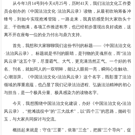
从今年3月14号到今天4月25号，历时41天，我们法治文化工作委
员会创办的《中国法治文化·法治风云录》读物，从最初吹响筹备冲
锋号，到如今实现抢滩登陆，一路走来，我真切感受到大家劲头十
足、干劲饱满，各项工作推进有序，也已经初步显现出良好成效，这
离不开在座每一位的全力付出与鼎力支持。
首先，我想和大家聊聊我们这份书刊的标题——《中国法治文化
·法治风云录》。标题就是书刊的眼睛，是刊物的灵魂所在，而“法治
风云录”这五个字，尽显霸气、大气，更充满浩然正气。一个好的书
名、刊名，就如同人的一双明眸，能让人眼前一亮，瞬间心生触动、
心潮澎湃。《中国法治文化•法治风云录》这个名字，既彰显了法治
领域的厚重底蕴，也凸显了我们记录法治进程、弘扬法治精神的初心
与担当，是一个极具分量、极具感染力的读物名字。
今天，我想围绕中国法治文化建设，办好《中国法治文化•法治
风云录》，“抢滩战役中”的“三大战术”，以“四个三”的思路，抛砖引
玉，与大家共同探讨与交流。
概括起来就是：守住“三要”，依靠“三念”，把握“三个导向”，促