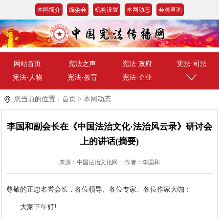
本网简介
编委会
机构设置
本网动态
会员查询
网站首页
宪法之声
宪法·政府
宪法·司法
宪法·人物
宪法·教育
宪法·企业
您当前的位置：
首页
>
本网动态
李国和副会长在《中国法治文化·法治风云录》研讨会
上的讲话(摘要)
来源：中国法治文化网
作者：李国和
尊敬的正忠名誉会长，各位领导、各位专家、各位作家大咖：
大家下午好!