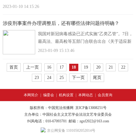
省大连市政府发布《关于做好2023年
2023-01-10 14:15:26
涉疫刑事案件办理调整后，还有哪些法律问题待明确？
我国对新冠病毒感染已正式实施“乙类乙管”。7日，
最高法、最高检等五部门合联合出台《关于适应新
阶段疫情防控政策调整依法妥善办理相关刑事案件
2023-01-09 15:13:46
的通知》，
首页
上一页
16
17
18
19
20
21
22
23
24
25
下一页
尾页
本网简介
|
编委会
|
机构设置
|
本网动态
|
会员查询
版权所有：中国宪法传播网
京ICP备13008251号
主办单位：中国社会主义文艺学会法治文艺专业委员会
纠风电话：010-67093701
邮箱：zgxf2022@163.com
京公网安备 11010502052014号