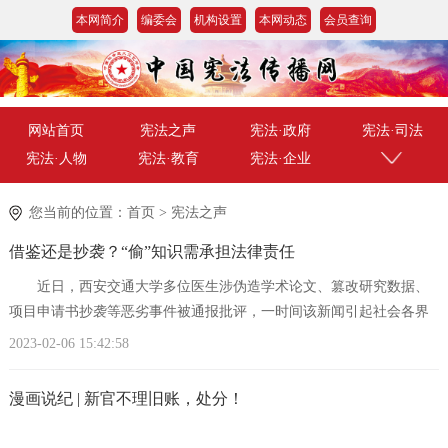
本网简介
编委会
机构设置
本网动态
会员查询
网站首页
宪法之声
宪法·政府
宪法·司法
宪法·人物
宪法·教育
宪法·企业
您当前的位置：
首页
>
宪法之声
借鉴还是抄袭？“偷”知识需承担法律责任
近日，西安交通大学多位医生涉伪造学术论文、篡改研究数据、
项目申请书抄袭等恶劣事件被通报批评，一时间该新闻引起社会各界
的广泛关注与讨论。 近年来，“学术
2023-02-06 15:42:58
漫画说纪 | 新官不理旧账，处分！