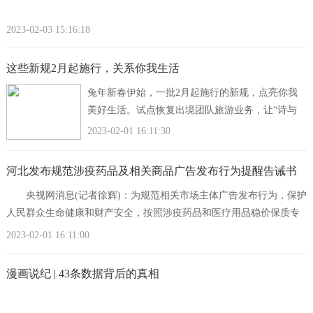
2023-02-03 15:16:18
这些新规2月起施行，关系你我生活
兔年新春伊始，一批2月起施行的新规，点亮你我
美好生活。试点恢复出境团队旅游业务，让“诗与
远方”触手可及；推广疼痛综合管理，不断提升群
2023-02-01 16:11:30
众就医满意度；加强城
河北发布规范涉疫药品及相关商品广告发布行为提醒告诫书
央视网消息(记者徐辉)：为规范相关市场主体广告发布行为，保护
人民群众生命健康和财产安全，按照涉疫药品和医疗用品稳价保质专
项行动的工作安排，河北省市场监管局就规
2023-02-01 16:11:00
漫画说纪 | 43条数据背后的真相