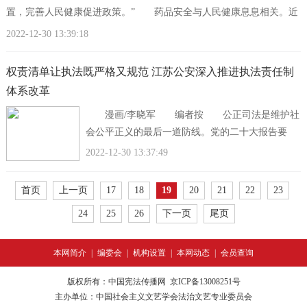
置，完善人民健康促进政策。” 药品安全与人民健康息息相关。近
年来，越来越多的人选择网上购
2022-12-30 13:39:18
权责清单让执法既严格又规范 江苏公安深入推进执法责任制
体系改革
漫画/李晓军 编者按 公正司法是维护社
会公平正义的最后一道防线。党的二十大报告要
求，强化对司法活动的制约监督，促进司法公正。
2022-12-30 13:37:49
2022年全面深化政法改革推进会指
首页
上一页
17
18
19
20
21
22
23
24
25
26
下一页
尾页
本网简介
|
编委会
|
机构设置
|
本网动态
|
会员查询
版权所有：中国宪法传播网
京ICP备13008251号
主办单位：中国社会主义文艺学会法治文艺专业委员会