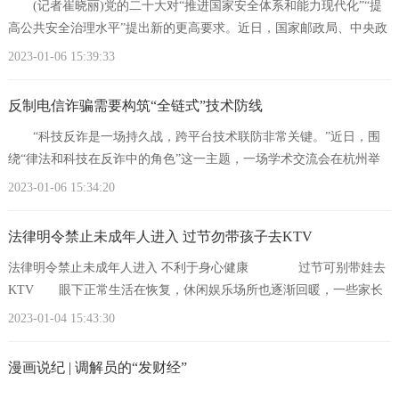
(记者崔晓丽)党的二十大对“推进国家安全体系和能力现代化”“提
高公共安全治理水平”提出新的更高要求。近日，国家邮政局、中央政
法委、中央网信
2023-01-06 15:39:33
反制电信诈骗需要构筑“全链式”技术防线
“科技反诈是一场持久战，跨平台技术联防非常关键。”近日，围
绕“律法和科技在反诈中的角色”这一主题，一场学术交流会在杭州举
办。会上，蚂蚁集
2023-01-06 15:34:20
法律明令禁止未成年人进入 过节勿带孩子去KTV
法律明令禁止未成年人进入 不利于身心健康 过节可别带娃去
KTV 眼下正常生活在恢复，休闲娱乐场所也逐渐回暖，一些家长
想带孩子去KTV唱歌，然而家长和孩子尚
2023-01-04 15:43:30
漫画说纪 | 调解员的“发财经”