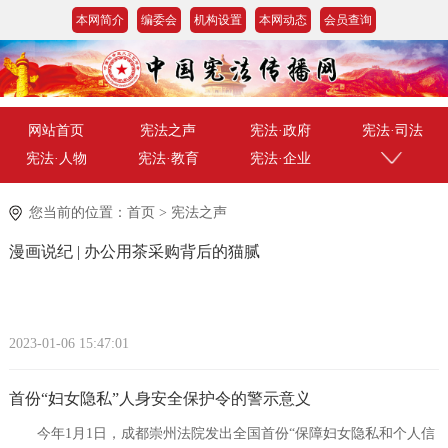
本网简介
编委会
机构设置
本网动态
会员查询
网站首页
宪法之声
宪法·政府
宪法·司法
宪法·人物
宪法·教育
宪法·企业
您当前的位置：
首页
>
宪法之声
漫画说纪 | 办公用茶采购背后的猫腻
2023-01-06 15:47:01
首份“妇女隐私”人身安全保护令的警示意义
今年1月1日，成都崇州法院发出全国首份“保障妇女隐私和个人信